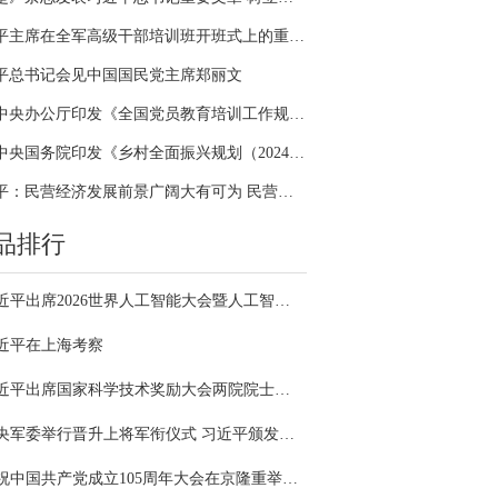
习近平主席在全军高级干部培训班开班式上的重要讲话引领全军开展思想整风、深化政治整训
平总书记会见中国国民党主席郑丽文
中共中央办公厅印发《全国党员教育培训工作规划（2024－2028年）》
中共中央国务院印发《乡村全面振兴规划（2024—2027年）》
习近平：民营经济发展前景广阔大有可为 民营企业和民营企业家大显身手正当其时
品排行
习近平出席2026世界人工智能大会暨人工智能全球治理高级别会议开幕式并发表主旨讲话
近平在上海考察
习近平出席国家科学技术奖励大会两院院士大会中国科协第十一次全国代表大会并发表重要讲话
中央军委举行晋升上将军衔仪式 习近平颁发命令状并向晋衔的军官表示祝贺
庆祝中国共产党成立105周年大会在京隆重举行 习近平发表重要讲话