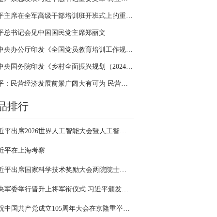
习近平主席在全军高级干部培训班开班式上的重要讲话引领全军开展思想整风、深化政治整训
平总书记会见中国国民党主席郑丽文
中共中央办公厅印发《全国党员教育培训工作规划（2024－2028年）》
中共中央国务院印发《乡村全面振兴规划（2024—2027年）》
习近平：民营经济发展前景广阔大有可为 民营企业和民营企业家大显身手正当其时
品排行
习近平出席2026世界人工智能大会暨人工智能全球治理高级别会议开幕式并发表主旨讲话
近平在上海考察
习近平出席国家科学技术奖励大会两院院士大会中国科协第十一次全国代表大会并发表重要讲话
中央军委举行晋升上将军衔仪式 习近平颁发命令状并向晋衔的军官表示祝贺
庆祝中国共产党成立105周年大会在京隆重举行 习近平发表重要讲话