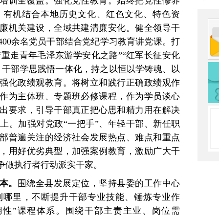
培训全覆盖。强化党性教育。始终把党性修养
，有机结合本地历史文化、红色文化、特色资
廉机关建设，全域共建清廉安化。健全领导干
400余名党员干部结合党纪学习教育讲党课。打
”“重走青年毛泽东游学安化之路”“红军长征安化
、干部学思践悟一体化，持之以恒以学铸魂、以
强化政绩观教育。将树立和践行正确政绩观作
作为主体班、专题班必修课程，作为学员谈心
出要求，引导干部真正把心思和精力用在解决
上。加强对党政“一把手”、年轻干部、新任职
部普遍关注的经济社会发展热点、难点和重点
，用好优劣典型，加强案例教育，激励广大干
争做执行者行动派实干家。
本。
围绕全县发展定位，坚持县委的工作中心
到哪里，不断提升干部专业技能、锤炼专业作
用性”课程体系。围绕干部主责主业、岗位需