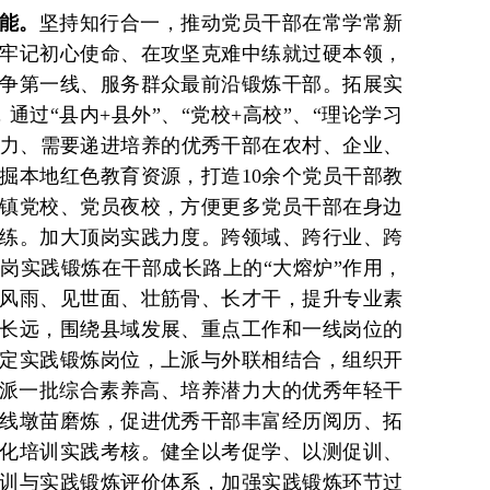
能。
坚持知行合一，推动党员干部在常学常新
牢记初心使命、在攻坚克难中练就过硬本领，
争第一线、服务群众最前沿锻炼干部。拓展实
通过“县内+县外”、“党校+高校”、“理论学习
潜力、需要递进培养的优秀干部在农村、企业、
掘本地红色教育资源，打造10余个党员干部教
镇党校、党员夜校，方便更多党员干部在身边
练。加大顶岗实践力度。跨领域、跨行业、跨
岗实践锻炼在干部成长路上的“大熔炉”作用，
风雨、见世面、壮筋骨、长才干，提升专业素
长远，围绕县域发展、重点工作和一线岗位的
定实践锻炼岗位，上派与外联相结合，组织开
选派一批综合素养高、培养潜力大的优秀年轻干
线墩苗磨炼，促进优秀干部丰富经历阅历、拓
化培训实践考核。健全以考促学、以测促训、
训与实践锻炼评价体系，加强实践锻炼环节过