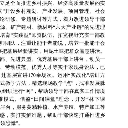
，立足全面推进乡村振兴、经济高质量发展的实
式”开设乡村规划、产业发展、项目管理、社会
论研修、专题研讨等方式，着力改进领导干部
源、矿产建材、新材料“六大产业链”的先进理
培育“实践型”师资队伍。拓宽视野充实干部教
师团队，注重让能干者能说，培养一批能干会
边事把基层经验讲实，用泥土味把群众智慧讲活。
部、先进典型、优秀基层干部上讲台，动员一
、劳动模范、优秀人才等实干家现身说法，已
，赴基层宣讲170余场次。运用“实战化”培训方
式教学方法，精选现场教学“点”，找准发展脉
融入组织运行“网”，帮助领导干部在真实工作情境
维模式。借鉴“田间课堂”理念，开发“林下课
实战平台，服务黄精种植、水产养殖、特产加工等
惑，实打实解难题，帮助干部快速打通推进乡
领恐慌”。