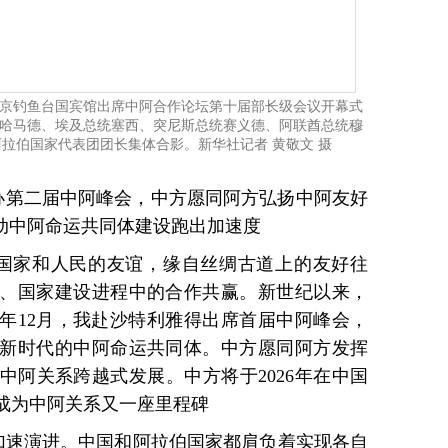
北京钓鱼台国宾馆出席中阿合作论坛第十届部长级会议开幕式
哈马德、埃及总统塞西、突尼斯总统赛义德、阿联酋总统穆
阿拉伯国家代表团团长集体合影。新华社记者 黄敬文 摄
举办第二届中阿峰会，中方愿同阿方弘扬中阿友好
推动中阿命运共同体建设跑出加速度
国家和人民的友谊，缘自丝绸古道上的友好往
、国家建设进程中的合作共赢。新世纪以来，
2年12月，我赴沙特利雅得出席首届中阿峰会，
新时代的中阿命运共同体。中方愿同阿方发挥
中阿关系跨越式发展。中方将于2026年在中国
成为中阿关系又一座里程碑
加速演进。中国和阿拉伯国家都肩负着实现各自