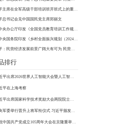
习近平主席在全军高级干部培训班开班式上的重要讲话引领全军开展思想整风、深化政治整训
平总书记会见中国国民党主席郑丽文
中共中央办公厅印发《全国党员教育培训工作规划（2024－2028年）》
中共中央国务院印发《乡村全面振兴规划（2024—2027年）》
习近平：民营经济发展前景广阔大有可为 民营企业和民营企业家大显身手正当其时
品排行
习近平出席2026世界人工智能大会暨人工智能全球治理高级别会议开幕式并发表主旨讲话
近平在上海考察
习近平出席国家科学技术奖励大会两院院士大会中国科协第十一次全国代表大会并发表重要讲话
中央军委举行晋升上将军衔仪式 习近平颁发命令状并向晋衔的军官表示祝贺
庆祝中国共产党成立105周年大会在京隆重举行 习近平发表重要讲话