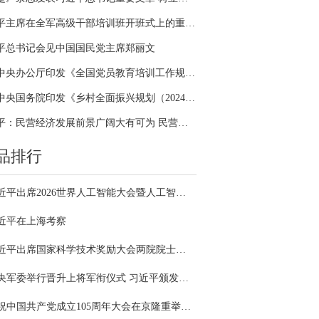
习近平主席在全军高级干部培训班开班式上的重要讲话引领全军开展思想整风、深化政治整训
平总书记会见中国国民党主席郑丽文
中共中央办公厅印发《全国党员教育培训工作规划（2024－2028年）》
中共中央国务院印发《乡村全面振兴规划（2024—2027年）》
习近平：民营经济发展前景广阔大有可为 民营企业和民营企业家大显身手正当其时
品排行
习近平出席2026世界人工智能大会暨人工智能全球治理高级别会议开幕式并发表主旨讲话
近平在上海考察
习近平出席国家科学技术奖励大会两院院士大会中国科协第十一次全国代表大会并发表重要讲话
中央军委举行晋升上将军衔仪式 习近平颁发命令状并向晋衔的军官表示祝贺
庆祝中国共产党成立105周年大会在京隆重举行 习近平发表重要讲话