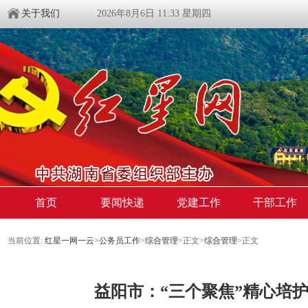
关于我们
2026年8月6日 11:33 星期四
首页
要闻快递
党建工作
干部工作
当前位置:
红星一网一云
>
公务员工作
>
综合管理
>
正文
>
综合管理
>
正文
益阳市：“三个聚焦”精心培