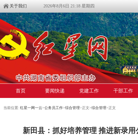
关于我们
2026年8月6日 21:18 星期四
首页
要闻快递
党建工作
干部工作
当前位置:
红星一网一云
>
公务员工作
>
综合管理
>
正文
>
综合管理
>
正文
新田县：抓好培养管理 推进新录用