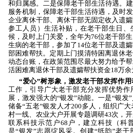
和归属感。二是保障老干部生活待遇。建
服务机制，保障老干部生活待遇，及时发
企业离休干部、离休干部无固定收入遗孀
参工人员）生活补贴，在老干部生日、
候，及时上门关爱，全年为76位老干部生
生病的老干部，参加了14位老干部及遗
部困难帮扶。定期上门摸清特困离退休老
动态台账，在政策范围尽最大努力给予帮
活困难离退休干部及遗孀帮扶资金18万余
“爱心”树形象，激发老干部发挥作用
工作，引导广大老干部充分发挥优势作
展，激发强大的“银发”动能。一是“银发
储备“五老”银发人才200多人，组织广
村一线、农业大户开展专题调研43次，开
联系科技示范户68户，建立科技（科普
是“银发”志愿绽风采。创建“纸韵”老