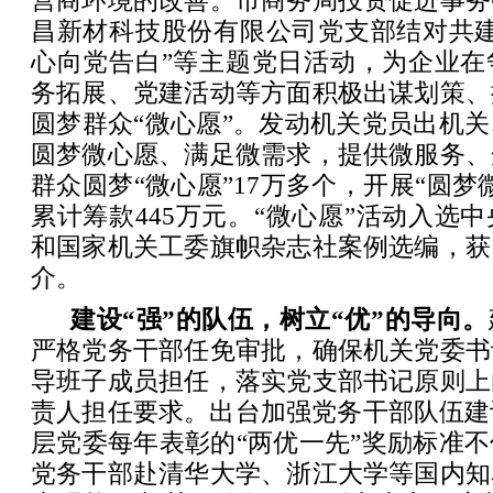
营商环境的改善。市商务局投资促进事务
昌新材科技股份有限公司党支部结对共建
心向党告白”等主题党日活动，为企业在
务拓展、党建活动等方面积极出谋划策、
圆梦群众“微心愿”。发动机关党员出机
圆梦微心愿、满足微需求，提供微服务、
群众圆梦“微心愿”17万多个，开展“圆梦
累计筹款445万元。“微心愿”活动入选
和国家机关工委旗帜杂志社案例选编，获
介。
建设“强”的队伍，树立“优”的导向。
严格党务干部任免审批，确保机关党委书
导班子成员担任，落实党支部书记原则上
责人担任要求。出台加强党务干部队伍建
层党委每年表彰的“两优一先”奖励标准
党务干部赴清华大学、浙江大学等国内知