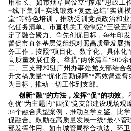
用相长。如市烟草局设立“撑艰”思政工
+线下集训+实战锻炼+复盘总结”实训
堂”等特色培训，推动受训党员政治和业
化任务清单。市直机关工委制定“三级五
定了融合聚力、争先创优目标，每年印发
督促市直各基层党组织对照高质量发展指
务工作，按照“项目化、数字化、具体化
高质量发展任务、举措“两张清单”500
二、三支部和驻广州办事处党支部结合各
升文稿质量”“优化后勤保障”“高效督查督
为目标，推动一切工作到支部。
创新“融”的方法，发挥“促”的功效。
创优”为主题的“四强”党支部建设现场观
34个融合典型案例，推动互学互鉴、比
促融合。鼓励在高质量发展一线“最小管
部发挥作用。如市城管局整合执法、环卫