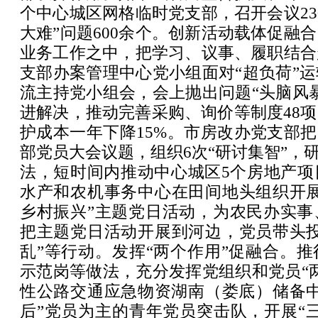
个中心城区网格临时党支部，召开会议23
大难”问题600余个。创新活动载体促融
业务工作之中，把学习、议事、履职结合
支部办案管理中心党小组面对“超负荷”
流主持党小组会，会上抛出问题“头脑风
进解决，推动完善采购、询价等制度48
护成本一年下降15%。市房改办党支部把
部党员大会议题，组织6次“研讨集智”，研
法，短时间内推动中心城区5个房地产项
水产和农机事务中心在田间地头组织开展
乡村振兴”主题党日活动，为农民办实事
把主题党日活动开展到河边，党员带头投
乱”等行动。发挥“两个作用”促融合。
示范岗等做法，充分发挥党组织和党员“
性公路交通应急物资湖南（娄底）储备中
后”党员为主的青年党员突击队，开展“