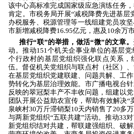
该中心高标准完成国家级应急演练任务，
肯定。市税务局开展“减税降费先进基层
办税服务、税源管理等一线组建党员攻坚小
市新增减税降费16.95亿元，惠及10余万
推行“联”的举措，做活“微”的文章。
动。推动151个机关企事业单位的基层党组
个行政村的基层党组织强化联点关系，组
伍。督促机关党组织与联点村（社区）、
在基层党组织党建联建、问题共解、工作
势转化为基层治理效能。市广播电视台针
反映的翠冠梨丰产不丰收问题，组建以党
团队开展公益助农宣传，帮助有效解决“
泉峡村30万斤滞销梨10天内销售了20多
与两新党组织“五联共建”活动。推动33
新党组织结对共建，帮联建强组织、破解