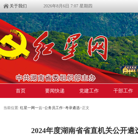
关于我们
2026年8月6日 7:07 星期四
首页
要闻快递
党建工作
干部工作
当前位置:
红星一网一云
>
公务员工作
>
考录遴选
>
正文
2024年度湖南省省直机关公开