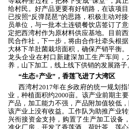
等栽种全过程，把林下变成“课堂”，真正
给村民。好产品更要有好销路，在该项目
已按照“反弹琵琶”的思路，积极主动对
员单位，与一批本土连锁餐饮店签订了意
定把西湾村作为原材料供应基地。目前西
民合作社，下一步，将由合作社牵头根据
大林下羊肚菌栽培面积，确保产销平衡。
龙头企业在村口新建深加工生产车间，
养，山下加工，线上线下供销的发展路子
“生态+产业”，香莲飞进了大湾区
西湾村2017年在乡政府的统一规划
业，种植面积约2000亩。该产业前期主
产品，加工能力不强，产品附加值较低，
该产业上没有收益。工作队为助推产业转
兴衔接资金支持，购置了生产加工设备，
准化厂房，开发了香莲酒、荷叶茶、莲心