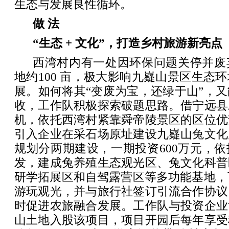
生态与发展良性循环。
做 法
“生态 + 文化”，打造乡村旅游新亮点
西湾村内有一处因环保问题关停并废
地约100 亩，极大影响九嶷山景区生态
展。如何将其“变废为宝，还绿于山”，
收，工作队积极探索破题思路。借宁远县
机，依托西湾村紧靠舜帝陵景区的区位优
引入企业在采石场原址建设九嶷山兔文化
规划分两期建设，一期投资600万元，
发，建成兔养殖生态观光区、兔文化科普
研学拓展区和自驾露营区等多功能基地，可
游玩观光，并与旅行社签订引流合作协议
时促进农旅融合发展。工作队与投资企业
山土地入股该项目，项目开园后每年享受