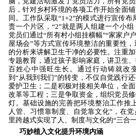
脑，党建活动激发了党员活力，所有党员
后，针对乡村环境的各项工作开始全面铺
同。工作队采取“1+2”的模式进行宣传布
责一个片区，“2”就是两人组建一个小
党员们通过“所有村小组挂横幅”“家家户户
屋场会”等方式宣传环境整洁的重要性，
的分析来讲解卫生干净的必要性。注重加
专题教育，通过孩子影响家庭，讲卫生、
百姓心中强旺生长。通过行动铸就改
到“从我到我们”的转变，不仅自觉践行
爱护卫生；二是积极对接相关单位，全面
改革等工程；三是争取资金，组织党员修
灯。基础设施的完善把环境整治工作推上
人管、习惯靠制度、自觉靠文化”，在党
里跨越式实现了人、制度与文化的“三合一
巧妙植入文化提升环境内涵