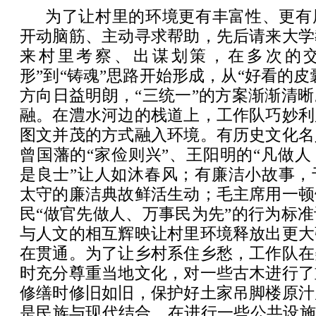
为了让村里的环境更有丰富性、更有
开动脑筋、主动寻求帮助，先后请来大学
来村里考察、出谋划策，在多次的交
形”到“铸魂”思路开始形成，从“好看的皮
方向日益明朗，“三统一”的方案渐渐清
融。在澧水河边的栈道上，工作队巧妙利
图文并茂的方式融入环境。有历史文化名
曾国藩的“家俭则兴”、王阳明的“凡做
是良士”让人如沐春风；有廉洁小故事，
太守的廉洁典故鲜活生动；毛主席用一顿
民“做官先做人、万事民为先”的行为标
与人文的相互辉映让村里环境释放出更大
在贯通。为了让乡村系住乡愁，工作队在
时充分尊重当地文化，对一些古木进行了
修缮时修旧如旧，保护好土家吊脚楼原汁
是民族与现代结合。在进行一些公共设施