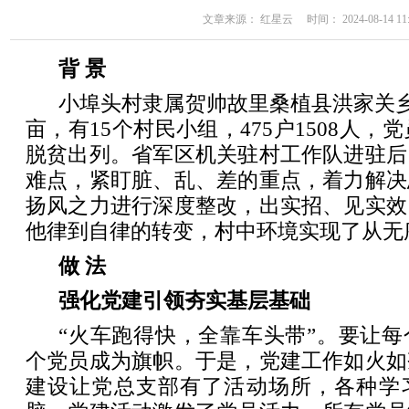
文章来源： 红星云 时间： 2024-08-14 11:
背 景
小埠头村隶属贺帅故里桑植县洪家关乡。
亩，有15个村民小组，475户1508人，党
脱贫出列。省军区机关驻村工作队进驻后
难点，紧盯脏、乱、差的重点，着力解决
扬风之力进行深度整改，出实招、见实效
他律到自律的转变，村中环境实现了从无
做 法
强化党建引领夯实基层基础
“火车跑得快，全靠车头带”。要让
个党员成为旗帜。于是，党建工作如火如
建设让党总支部有了活动场所，各种学