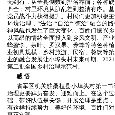
无到有，从全县倒数到排名靠前；各种硬
齐全；村里环境从脏乱差到整洁有序。基
党员战斗力获得提升。村民们更加积极主
环境治理，“法治”“自治”“德治”融合的
神风貌也发生了巨大变化，百姓们振兴乡
以高昂的情绪全面投入到乡风文明、产业
蜂蜜李、茶叶、罗汉果、养蜂等特色种植
业初具规模，乡村旅游、民宿、餐饮等第
业的融合发展让小埠头村未来可期。202
第二批全国乡村治理示范村。
感 悟
省军区机关驻桑植县小埠头村第一书
治理更要踔厉奋发、迎难而上。在这个过
础，带好队伍是关键，开展治理是重点，
有这样持续努力，美好的环境、百姓们对
真正实现。