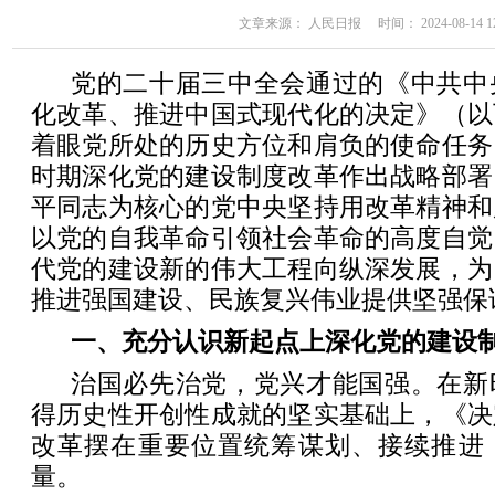
文章来源： 人民日报 时间： 2024-08-14 12
党的二十届三中全会通过的《中共中
化改革、推进中国式现代化的决定》（以
着眼党所处的历史方位和肩负的使命任务
时期深化党的建设制度改革作出战略部署
平同志为核心的党中央坚持用改革精神和
以党的自我革命引领社会革命的高度自觉
代党的建设新的伟大工程向纵深发展，为
推进强国建设、民族复兴伟业提供坚强保
一、充分认识新起点上深化党的建设
治国必先治党，党兴才能国强。在新
得历史性开创性成就的坚实基础上，《决
改革摆在重要位置统筹谋划、接续推进
量。