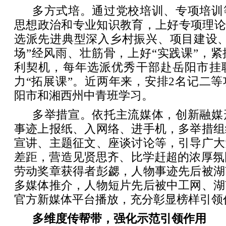
多方式培。通过党校培训、专项培训
思想政治和专业知识教育，上好专项理论
选派先进典型深入乡村振兴、项目建设、
场”经风雨、壮筋骨，上好“实践课”，
利契机，每年选派优秀干部赴岳阳市挂
力“拓展课”。近两年来，安排2名记二
阳市和湘西州中青班学习。
多举措宣。依托主流媒体，创新融媒
事迹上报纸、入网络、进手机，多举措组
宣讲、主题征文、座谈讨论等，引导广大
差距，营造见贤思齐、比学赶超的浓厚氛围
劳动奖章获得者彭勰，人物事迹先后被湖
多媒体推介，人物短片先后被中工网、湖
官方新媒体平台播放，充分彰显榜样引领
多维度传帮带，强化示范引领作用