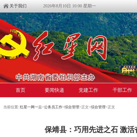
关于我们
2026年8月10日 10:00 星期一
首页
要闻快递
党建工作
干部工作
当前位置:
红星一网一云
>
公务员工作
>
综合管理
>
正文
>
综合管理
>
正文
保靖县：巧用先进之石 激活