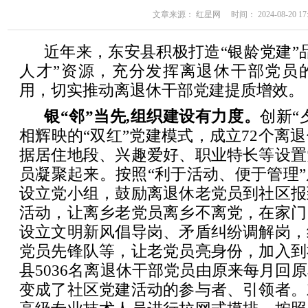
文章来源： 红星网 时间： 2024-08-20 17:
近年来，东安县积极打造“银龄党建”
人才”资源，充分发挥离退休干部党员
用，切实推动离退休干部党建提质增效。
银“邻”当先,组织建设有力度。
创新“
相辉映的“双红”党建模式，成立72个离
据居住地段、兴趣爱好、职业特长等设置
员凝聚起来。按照“利于活动、便于管理
设立党小组，鼓励离退休老党员到社区报
活动，让离乡老党员离乡不离党，在家门
设立文明新风倡导岗、矛盾纠纷调解岗，
党员先锋队等，让老党员亮身份，加入到
县5036名离退休干部党员由原来每月回
变成了社区党建活动的参与者、引领者。