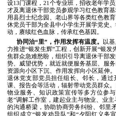
设13门课程，21个专业班，招收老年学员
才及离退休干部党员参观学习红色教育基
用县烈士纪念园、老山界等各类红色教育
休党员干部为全县中小学生开展学党史、
动，赓续红色血脉，传承红色基因。
协同治“里”，作用发挥有温度。
以基
力推进“银发生辉”工程，创新开展“银发
焦群众急难愁盼，组织引导离退休干部发
势、威望优势，就近就便服务基层、服务
资源向小区下沉、作用发挥向小区延伸。
退休党支部党员担任组长、邻长，通过
课、报告会等活动，辐射带动党员群众。
物业服务、知识政策宣传等多方位参与
老”调解工作室，建起业主与物业、业主
的沟通桥梁，协助协商劳务纠纷、邻里矛
组织成立“银发劝导队”和“夕阳红义务