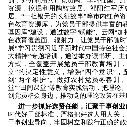
训，充分利用共产党员网、学习强国、红
资源，挖掘利用陶铸故居、祁阳红军历
居、“一担银元的长征故事”等市内红色
色教育资源库，为党员干部提供丰富的教
基因库”建设，通过数字“赋能”、云网“加
色教育覆盖面、辐射力，让党员干部随时
展“学习贯彻习近平新时代中国特色社会
大精神”专题培训，通过举办读书班、主
方式，全覆盖开展党员干部教育培训，
立”的决定性意义，增强“四个意识”，
到“两个维护”。做好农村党员冬春训，
堂”“田间课堂”等教育实践活动，把理论、
到党员群众身边，推动党的理论政策在基
进一步抓好选贤任能，汇聚干事创业
时代好干部标准，严格把好选人用人关，
干事创业导向，牢固树立和践行正确的政