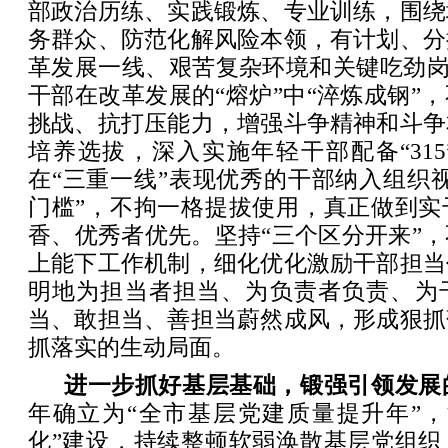
部政治历练、实践锻炼、专业训练，围绕
务群众、防范化解风险本领，有计划、分
革发展一线、艰苦复杂环境和关键吃劲岗位
干部在改革发展的“熔炉”中“淬炼成钢”
挑战、抗打压能力，增强斗争精神和斗争
培养选拔，深入实施年轻干部配备“31
在“三重一线”表现优秀的干部纳入组织
门槛”，不拘一格提拔使用，真正做到实
香、优秀者优先。坚持“三个区分开来”
上能下工作机制，细化优化激励干部担当
明地为担当者担当、为负责者负责、为
当、敢担当、善担当蔚然成风，形成狠抓
抓落实的生动局面。
进一步抓好基层基础，锻强引领发展
年确立为“全市基层党建质量提升年”，
化”建设，持续整顿软弱涣散基层党组织