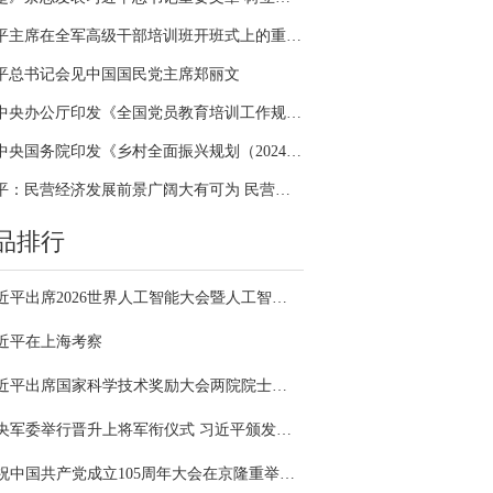
习近平主席在全军高级干部培训班开班式上的重要讲话引领全军开展思想整风、深化政治整训
平总书记会见中国国民党主席郑丽文
中共中央办公厅印发《全国党员教育培训工作规划（2024－2028年）》
中共中央国务院印发《乡村全面振兴规划（2024—2027年）》
习近平：民营经济发展前景广阔大有可为 民营企业和民营企业家大显身手正当其时
品排行
习近平出席2026世界人工智能大会暨人工智能全球治理高级别会议开幕式并发表主旨讲话
近平在上海考察
习近平出席国家科学技术奖励大会两院院士大会中国科协第十一次全国代表大会并发表重要讲话
中央军委举行晋升上将军衔仪式 习近平颁发命令状并向晋衔的军官表示祝贺
庆祝中国共产党成立105周年大会在京隆重举行 习近平发表重要讲话