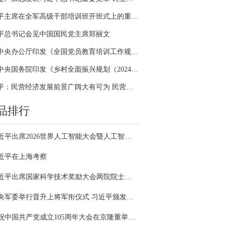
习近平主席在全军高级干部培训班开班式上的重要讲话引领全军开展思想整风、深化政治整训
平总书记会见中国国民党主席郑丽文
中共中央办公厅印发《全国党员教育培训工作规划（2024－2028年）》
中共中央国务院印发《乡村全面振兴规划（2024—2027年）》
习近平：民营经济发展前景广阔大有可为 民营企业和民营企业家大显身手正当其时
品排行
习近平出席2026世界人工智能大会暨人工智能全球治理高级别会议开幕式并发表主旨讲话
近平在上海考察
习近平出席国家科学技术奖励大会两院院士大会中国科协第十一次全国代表大会并发表重要讲话
中央军委举行晋升上将军衔仪式 习近平颁发命令状并向晋衔的军官表示祝贺
庆祝中国共产党成立105周年大会在京隆重举行 习近平发表重要讲话