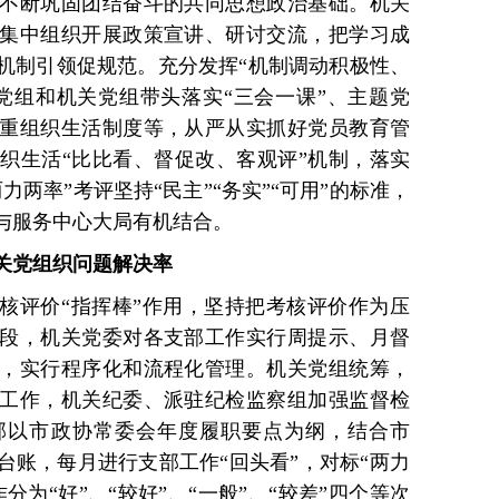
不断巩固团结奋斗的共同思想政治基础。机关
集中组织开展政策宣讲、研讨交流，把学习成
机制引领促规范。充分发挥“机制调动积极性、
党组和机关党组带头落实“三会一课”、主题党
重组织生活制度等，从严从实抓好党员教育管
织生活“比比看、督促改、客观评”机制，落实
两率”考评坚持“民主”“务实”“可用”的标准，
与服务中心大局有机结合。
机关党组织问题解决率
核评价“指挥棒”作用，坚持把考核评价作为压
段，机关党委对各支部工作实行周提示、月督
，实行程序化和流程化管理。机关党组统筹，
工作，机关纪委、派驻纪检监察组加强监督检
部以市政协常委会年度履职要点为纲，结合市
台账，每月进行支部工作“回头看”，对标“两力
为“好”、“较好”、“一般”、“较差”四个等次