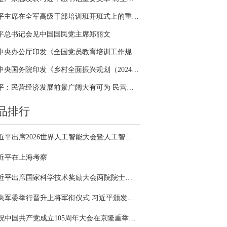
习近平主席在全军高级干部培训班开班式上的重要讲话引领全军开展思想整风、深化政治整训
平总书记会见中国国民党主席郑丽文
中共中央办公厅印发《全国党员教育培训工作规划（2024－2028年）》
中共中央国务院印发《乡村全面振兴规划（2024—2027年）》
习近平：民营经济发展前景广阔大有可为 民营企业和民营企业家大显身手正当其时
品排行
习近平出席2026世界人工智能大会暨人工智能全球治理高级别会议开幕式并发表主旨讲话
近平在上海考察
习近平出席国家科学技术奖励大会两院院士大会中国科协第十一次全国代表大会并发表重要讲话
中央军委举行晋升上将军衔仪式 习近平颁发命令状并向晋衔的军官表示祝贺
庆祝中国共产党成立105周年大会在京隆重举行 习近平发表重要讲话