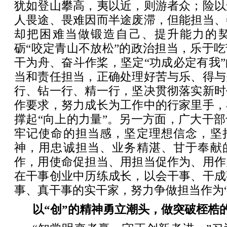
犹如登山攀高，夷以近，则游者众；险以
人畏途、畏难因而半途废滞，但能担当、
却把困难当做锻造自己、提升能力的
砺“咬定青山不放松”的政治担当，乐于
干为舟、奋斗作桨，坚定“功成必定有我
当和责任担当，正确处理好苦与乐、得与
行、钻一行、精一行，坚决贯彻落实新时
作要求，努力成长为工作中的行家里手，
撑起“向上的力量”。另一方面，广大干
牢记使命的担当感，坚定理想信念，坚
神，用忠诚担当、业务精湛、甘于奉献
作，用使命促担当、用担当促作为、用作
在干事创业中历练成长，以会干事、干成
事、真干事的实干家，努力争做担当作为“
以“创”的精神勇立潮头，做突破桎梏的