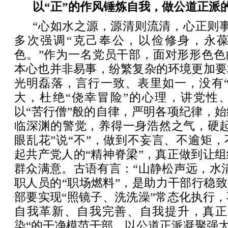
以“正”的作风锤炼自我，做公道正派的
“心如水之源，源清则流清，心正则
多次强调“克己奉公，以俭修身，永
色。”作为一名党员干部，面对形形色色
本心也并非易事，纷繁复杂的环境更加要
光明磊落，言行一致、表里如一，没有“
大，杜绝“侥幸冒险”的心理，讲党性
以“苦行僧”般的自律，严明各项纪律，
临深渊的警觉，养得一身浩然之气，硬起
眼乱花”说“不”，做到不妄言、不逾矩
起共产党人的“精神脊梁”，真正做到让
群众满意。古语有言：“山静松声远，水
职人员的“职场燃料”，是助力干部行稳致
部要实现“照镜子、洗洗澡”常态化执行
自我革新、自我完善、自我提升，真正
染“的干净模范干部，以公道正派凝聚强