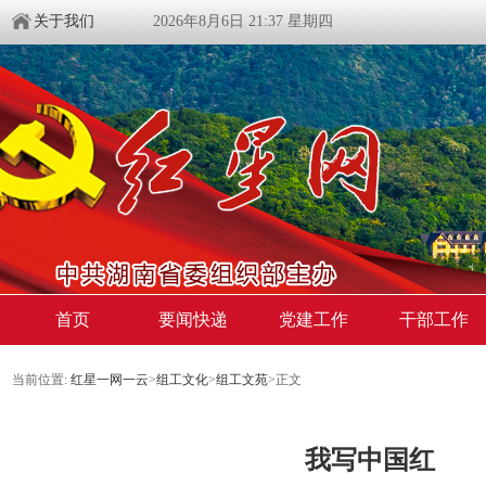
关于我们
2026年8月6日 21:37 星期四
首页
要闻快递
党建工作
干部工作
当前位置:
红星一网一云
>
组工文化
>
组工文苑
>
正文
我写中国红