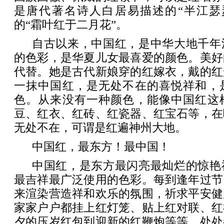
是唐代著名诗人白居易描述的“半江瑟
的“霜叶红于二月花”。
自古以来，中国红，是中华大地千年
的色彩，是华夏儿女最喜爱的颜色。美好
代替。她是古代新娘穿的红嫁衣，戴的红
一抹中国红，是无处不在的喜悦祥和，
色。从来没有一种颜色，能像中国红这
豆、红衣、红砖、红瓷器、红宝石等，在
无处不在，可谓是红遍神州大地。
中国红，最东方！最中国！
中国红，是东方最闪亮最灿烂的惊艳
最吉祥最广泛使用的色彩。每到逢年过节
来渲染营造祥和欢乐的氛围，祈求平安健
家家户户都挂上红灯笼、贴上红对联、红
夕的压岁红包到迎新的红鞭炮等等，处处