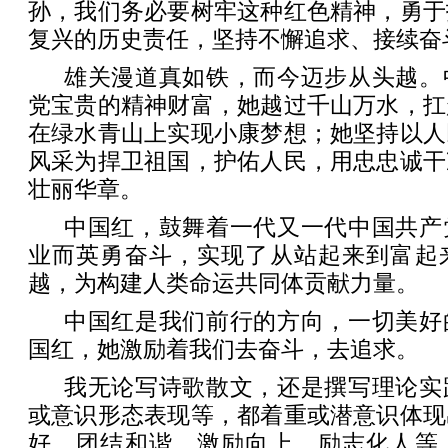
孙，我们务必要树牢这种红色精神，勇于
复兴的历史责任，坚持不懈追求、接续奋
雄关漫道真如铁，而今迈步从头越。
党宝贵的精神财富，她越过千山万水，扛
在绿水青山上实现小康梦想；她坚持以人
风采为捍卫祖国，护佑人民，用忠忠诚干
壮丽华章。
中国红，鼓舞着一代又一代中国共产
业而英勇奋斗，实现了从站起来到富起
越，为构建人类命运共同体贡献力量。
中国红是我们前行的方向，一切美好
国红，她激励着我们去奋斗，去追求。
我无论写诗歌散文，还是撰写理论实
或意识形态表现等，都着重或潜意识体现
好、团结和谐、激励向上、励志化人等