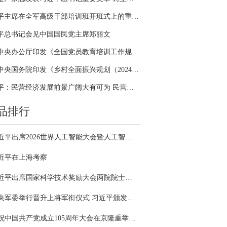
习近平主席在全军高级干部培训班开班式上的重要讲话引领全军开展思想整风、深化政治整训
平总书记会见中国国民党主席郑丽文
中共中央办公厅印发《全国党员教育培训工作规划（2024－2028年）》
中共中央国务院印发《乡村全面振兴规划（2024—2027年）》
习近平：民营经济发展前景广阔大有可为 民营企业和民营企业家大显身手正当其时
品排行
习近平出席2026世界人工智能大会暨人工智能全球治理高级别会议开幕式并发表主旨讲话
近平在上海考察
习近平出席国家科学技术奖励大会两院院士大会中国科协第十一次全国代表大会并发表重要讲话
中央军委举行晋升上将军衔仪式 习近平颁发命令状并向晋衔的军官表示祝贺
庆祝中国共产党成立105周年大会在京隆重举行 习近平发表重要讲话