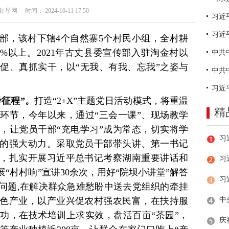
网 时间： 2024-10-11 17:50
习近
部，该村下辖4个自然寨5个村民小组，全村耕
5%以上。2021年古丈县委宣传部入驻淘金村以
促、真抓实干，以“无我、有我、忘我”之姿与
考征程”。
打造“2+X”主题党日活动模式，将重温
精
环节，今年以来，通过“三会一课”、现场教学
次，让党员干部“充电学习”成为常态，切实将学
的强大动力。采取党员干部带头讲、第一书记
，扎实开展习近平总书记考察湖南重要讲话和
习
“村村响”宣讲30余次，用好“院坝小讲堂”解答
问题,在解决群众急难愁盼中送去党组织的牵挂
色产业，以产业兴促农村强农民富，在扶持服
功，在技术培训上求实效，盘活百亩“茶园”，