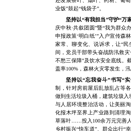
还发展茶叶、烟叶、药材、葡萄
业饭”鼓起“钱袋子”。
坚持以“有我担当”守护“万
庆中秋·共叙团圆”暨“我为群众
申报政策‘明白纸’”入户宣传
家常、聊变化、说诉求，让“民生”
间，党员干部带头奋战防汛救灾
不愁三保障”及饮水安全底线。
盖率100%，森林火灾零发生，
坚持以“忘我奋斗”书写“实
制，针对房前屋后乱放乱占等各
做到生活垃圾入桶，建筑垃圾入坑
与人居环境整治活动，让美丽淘
化报木坪至界上产业路到清理淘
草落叶……投入100余万元完
乡村振兴“快车道”、群众出行“