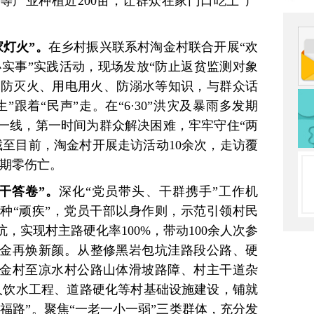
等产业种植近200亩，让群众在家门口吃上“产
家灯火”。
在乡村振兴联系村淘金村联合开展“欢
办实事”实践活动，现场发放“防止返贫监测对象
森林防灭火、用电用火、防溺水等知识，与群众话
跟着“民声”走。在“6·30”洪灾及暴雨多发期
一线，第一时间为群众解决困难，牢牢守住“两
截至目前，淘金村开展走访活动10余次，走访覆
汛期零伤亡。
干答卷”。
深化“党员带头、干群携手”工作机
种“顽疾”，党员干部以身作则，示范引领村民
，实现村主路硬化率100%，带动100余人次参
金再焕新颜。从整修黑岩包坑洼路段公路、硬
金村至凉水村公路山体滑坡路障、村主干道杂
善人饮水工程、道路硬化等村基础设施建设，铺就
幸福路”。聚焦“一老一小一弱”三类群体，充分发