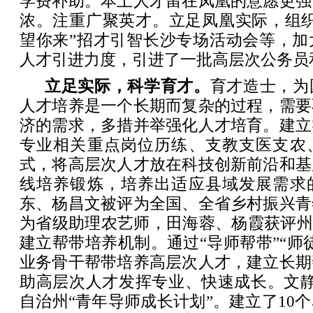
学费补助。本土人才留在凤凰的意愿更强
浓。注重广聚英才。立足凤凰实际，组织
望你来”招才引智长沙专场活动会等，加
人才引进力度，引进了一批高层次公务员
立足实际，科学育才。
育才造士，为
人
才培养是一个长期而复杂的过程，需要
济的需求，多措并举强化人才培育。建立
专业相关重点岗位历练、支教支医支农
式，将高层次人才放在科技创新前沿和基
线培养锻炼，培养出适应县域发展需求
东、杨昌文被评为全国、全省乡村振兴青
为省级助理农艺师，田海蓉、杨霞获评州
建立帮带培养机制。通过“导师帮带”“师
业务骨干帮带培养高层次人才，建立长期
助高层次人才发挥专业、快速成长。文静
自治州“青年导师成长计划”。建立了10