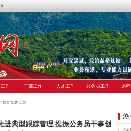
期五
建工作
干部工作
人才工作
公务员工作
远程
文
>
综合管理
>
正文
热
先进典型跟踪管理 提振公务员干事创