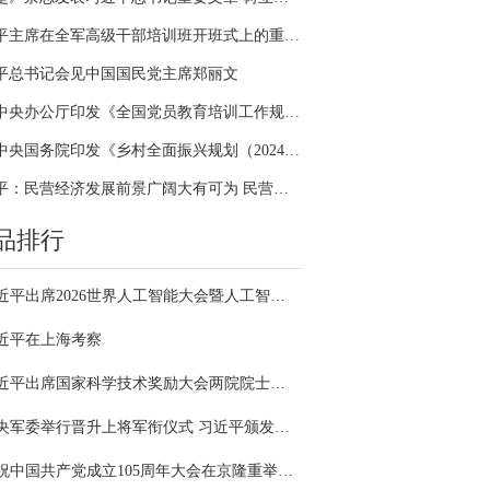
习近平主席在全军高级干部培训班开班式上的重要讲话引领全军开展思想整风、深化政治整训
平总书记会见中国国民党主席郑丽文
中共中央办公厅印发《全国党员教育培训工作规划（2024－2028年）》
中共中央国务院印发《乡村全面振兴规划（2024—2027年）》
习近平：民营经济发展前景广阔大有可为 民营企业和民营企业家大显身手正当其时
品排行
习近平出席2026世界人工智能大会暨人工智能全球治理高级别会议开幕式并发表主旨讲话
近平在上海考察
习近平出席国家科学技术奖励大会两院院士大会中国科协第十一次全国代表大会并发表重要讲话
中央军委举行晋升上将军衔仪式 习近平颁发命令状并向晋衔的军官表示祝贺
庆祝中国共产党成立105周年大会在京隆重举行 习近平发表重要讲话