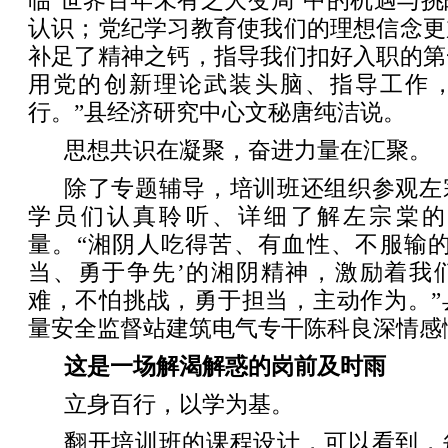
临‘世界百年未有之大变局’中的机遇与
认识；党纪学习教育使我们的理想信念更
补足了精神之钙，指导我们扣好入职的第
用党的创新理论武装头脑、指导工作
行。”县经济研究中心文秘唐纯洁说。
思想共识在凝聚，奋进力量在汇聚。
除了专题辅导，培训班还组织参观左
学员们认真聆听、详细了解左宗棠的
量。“湘阴人吃得苦、有血性、不服输的
当、勇于争先’的湘阴精神，激励着我
难，不怕挑战，勇于担当，主动作为。”
量安全监督站建筑电气专干陈科良深情感
这是一场解渴解惑的岗前及时雨
立身百行，以学为基。
翻开培训班的课程设计，可以看到，