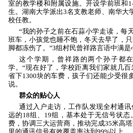
室的教学楼和附属设施。开设学前班和1-
生。湖南大学派出3名支教老师、南华大
校任教。
“我的孙子之前在石蒜小学走读，每
班车，小孩觉也睡不饱，冬天去早了，只
脚都冻伤了。”3组村民曾祥路言语中满是
这个学期，曾祥路的两个孙子都
学。“现在好了，学校距离我们家就几百
省下1300块的车费，孩子们还能少受很
说。
群众的贴心人
通过入户走访，工作队发现全村通讯
远的18组、19组，基本处于无信号状
费，协调三大运营商，推动完成35米高
里的通讯信号有效覆盖率达到99%以上。