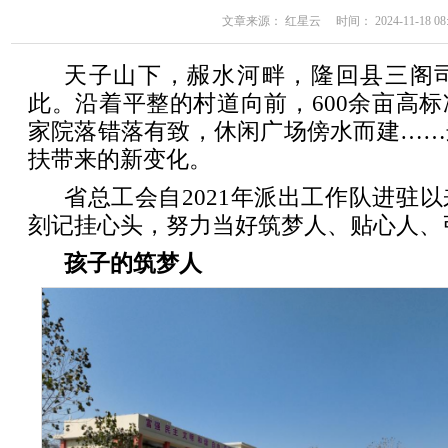
文章来源： 红星云 时间： 2024-11-18 08:
天子山下，赧水河畔，隆回县三阁
此。沿着平整的村道向前，600余亩高
家院落错落有致，休闲广场傍水而建……
扶带来的新变化。
省总工会自2021年派出工作队进驻
刻记挂心头，努力当好筑梦人、贴心人、
孩子的筑梦人