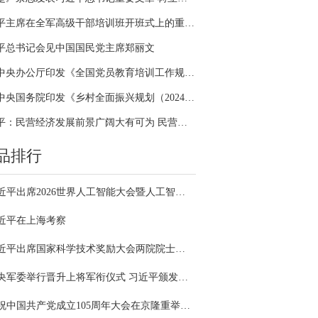
习近平主席在全军高级干部培训班开班式上的重要讲话引领全军开展思想整风、深化政治整训
平总书记会见中国国民党主席郑丽文
中共中央办公厅印发《全国党员教育培训工作规划（2024－2028年）》
中共中央国务院印发《乡村全面振兴规划（2024—2027年）》
习近平：民营经济发展前景广阔大有可为 民营企业和民营企业家大显身手正当其时
品排行
习近平出席2026世界人工智能大会暨人工智能全球治理高级别会议开幕式并发表主旨讲话
近平在上海考察
习近平出席国家科学技术奖励大会两院院士大会中国科协第十一次全国代表大会并发表重要讲话
中央军委举行晋升上将军衔仪式 习近平颁发命令状并向晋衔的军官表示祝贺
庆祝中国共产党成立105周年大会在京隆重举行 习近平发表重要讲话