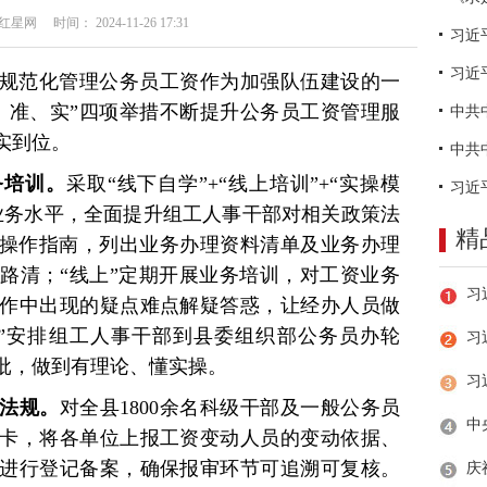
网 时间： 2024-11-26 17:31
习近
规范化管理公务员工资作为加强队伍建设的一
、准、实”四项举措不断提升公务员工资管理服
实到位。
务培训。
采取“线下自学”+“线上培训”+“实操模
业务水平，全面提升组工人事干部对相关政策法
精
务操作指南，列出业务办理资料清单及业务办理
路清；“线上”定期开展业务培训，对工资业务
作中出现的疑点难点解疑答惑，让经办人员做
”安排组工人事干部到县委组织部公务员办轮
习
批，做到有理论、懂实操。
策法规。
对全县1800余名科级干部及一般公务员
卡，将各单位上报工资变动人员的变动依据、
进行登记备案，确保报审环节可追溯可复核。