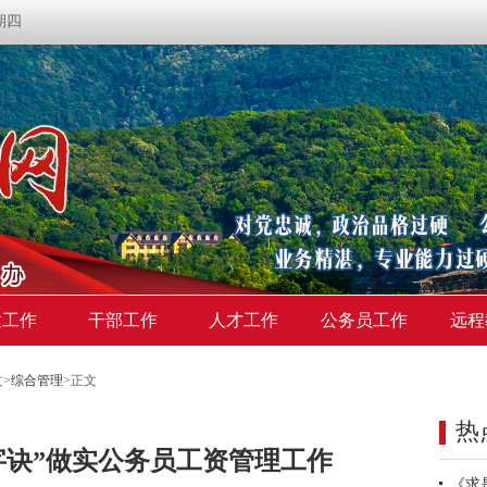
星期四
建工作
干部工作
人才工作
公务员工作
远程
文
>
综合管理
>
正文
热
字诀”做实公务员工资管理工作