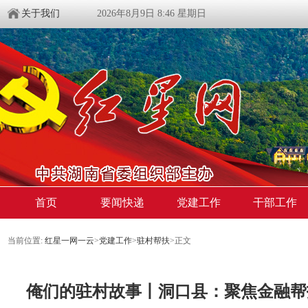
关于我们
2026年8月9日 8:46 星期日
首页
要闻快递
党建工作
干部工作
当前位置:
红星一网一云
>
党建工作
>
驻村帮扶
>
正文
俺们的驻村故事丨洞口县：聚焦金融帮扶