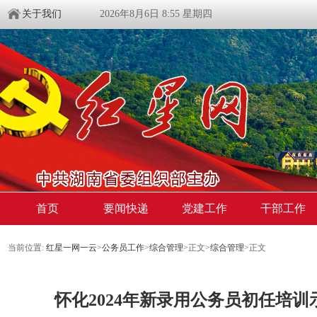
关于我们
2026年8月6日 8:55 星期四
首页
要闻快递
党建工作
干部工作
当前位置:
红星一网一云
>
公务员工作
>
综合管理
>
正文
>
综合管理
>
正文
怀化2024年新录用公务员初任培