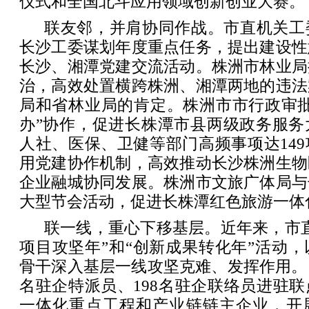
仪式和全国北斗应用领域创新创业大赛。
联友邻，并肩协同作战。市直机关工
长沙工委谋划年度重点任务，提出建设性
长沙、湘潭党建交流活动。株洲市林业局
治，高效处置横跨株洲、湘潭两地的违法
局和省林业局的肯定。株洲市市行政审批
办”协作，促进长株潭市县两级政务服务
人社、医保、卫健等部门高频事项达14
用党建协作机制，高效推动长沙株洲生物
企业融城协同发展。株洲市文旅广体局与
大型节会活动，促进长株潭红色旅游一体
联一线，重心下移基层。近年来，市
项目攻坚年”和“创新成果转化年”活动
骨干深入基层一线攻坚克难、发挥作用。
名驻企特派员、198名驻企联络员进驻
一体化重点工程和产业链链主企业，开