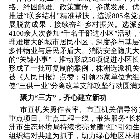
络、纾困解难、政策宣传、参谋发展、优
推进“联乡结村”精准帮扶，选派805名
展脱贫成果，接续奋斗乡村振兴。选派
4100余人次参加“千名干部进小区”活动
理难度大的城市居民小区，深度参与基层治
多件物业与居民矛盾大、消防安全隐患大
的“关键小事”，推动形成50项促进小区
形成了一批可复制的案例，株洲选派机关
被《人民日报》点赞；引领26家单位党
使“三供一业”分离改革支部攻坚行动圆满
聚力“三方”，齐心建立新功
市直机关勇作表率。市直机关倡导将
重点项目、重点工程一线，带头服务“长
洲市生态环境局持续擦亮党建“红”引领生
组织结对共建为抓手，助力绿心地区林相