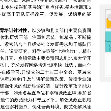
营商环境、风险防范等专题培训7个；实施新时
出乡村振兴和基层治理重点任务,举办培训班 5
步提高干部队伍抓改革、促发展、保稳定的能
育培训针对性。
以乡镇和县直部门主要负责同
岗位和层级干部，注重抓示范、抓精品，不断提
。紧密结合全县经济社会发展需求和干部队伍
任、调查研究、科学决策等“七种能力”，精心
5名县直、乡镇党政主要负责同志到北京大学开
尽训，充分发挥网络培训“短平快”优势，面向全
在线学习,开设党的二十届三中全会、基层党
课程200余门,及时讲解最新政策、传授专业知
绕强化党的创新理论武装、提升改革攻坚能力
导干部、20余名县直单位和乡镇党政正职,参加省
高他们的政治能力和专业水平。加强党政正职培
党建促乡村振兴、优化营商环境、防范化解风险