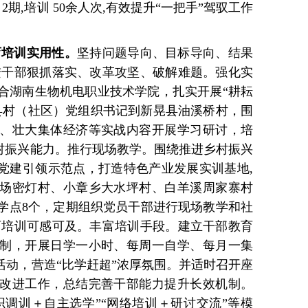
2期,培训 50余人次,有效提升“一把手”驾驭工作
育培训实用性。
坚持问题导向、目标导向、结果
进干部狠抓落实、改革攻坚、破解难题。强化实
合湖南生物机电职业技术学院，扎实开展“耕耘
县村（社区）党组织书记到新晃县油溪桥村，围
、壮大集体经济等实战内容开展学习研讨，培
乡村振兴能力。推行现场教学。围绕推进乡村振兴
”党建引领示范点，打造特色产业发展实训基地,
场密灯村、小章乡大水坪村、白羊溪周家寨村
学点8个，定期组织党员干部进行现场教学和社
育培训可感可及。丰富培训手段。建立干部教育
制，开展日学一小时、每周一自学、每月一集
活动，营造“比学赶超”浓厚氛围。并适时召开座
改进工作，总结完善干部能力提升长效机制。
织调训＋自主选学”“网络培训＋研讨交流”等模