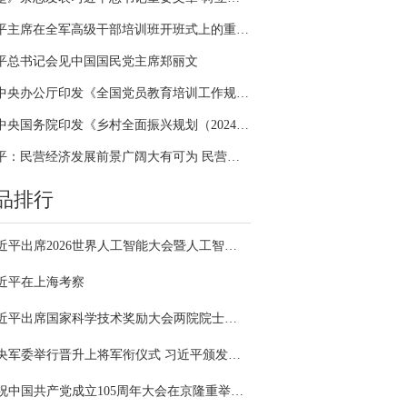
习近平主席在全军高级干部培训班开班式上的重要讲话引领全军开展思想整风、深化政治整训
平总书记会见中国国民党主席郑丽文
中共中央办公厅印发《全国党员教育培训工作规划（2024－2028年）》
中共中央国务院印发《乡村全面振兴规划（2024—2027年）》
习近平：民营经济发展前景广阔大有可为 民营企业和民营企业家大显身手正当其时
品排行
习近平出席2026世界人工智能大会暨人工智能全球治理高级别会议开幕式并发表主旨讲话
近平在上海考察
习近平出席国家科学技术奖励大会两院院士大会中国科协第十一次全国代表大会并发表重要讲话
中央军委举行晋升上将军衔仪式 习近平颁发命令状并向晋衔的军官表示祝贺
庆祝中国共产党成立105周年大会在京隆重举行 习近平发表重要讲话