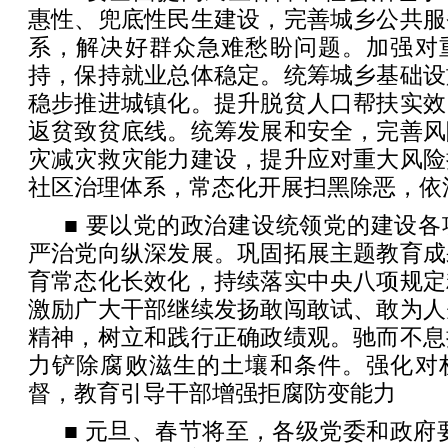
惠性、兜底性民生建设，完善城乡公共服
系，解决好群众急难愁盼问题。加强对
持，保持就业总体稳定。统筹城乡基础设
稳步推进城镇化。提升脱贫人口帮扶实效
返贫致贫底线。统筹发展和安全，完善风
灾减灾救灾能力建设，提升应对重大风险
社区治理体系，常态化开展扫黑除恶，依
■ 要以党的政治建设统领党的建设
严治党向纵深发展。巩固拓展主题教育成
育常态化长效化，持续落实中央八项规定
激励广大干部继续发扬敢闯敢试、敢为人
精神，树立和践行正确政绩观。驰而不息
力铲除腐败滋生的土壤和条件。强化对
督，教育引导干部增强拒腐防变能力
■ 元旦、春节将至，各级党委和政府要