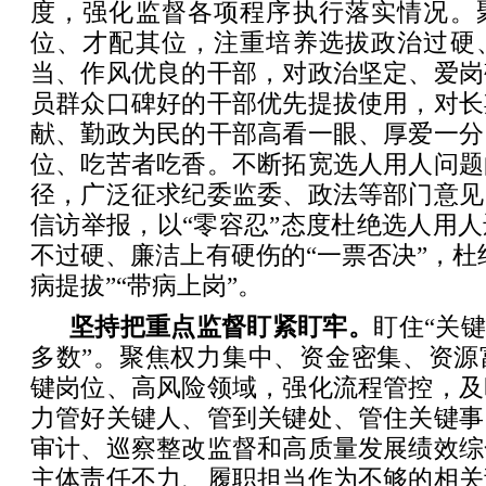
度，强化监督各项程序执行落实情况。
位、才配其位，注重培养选拔政治过硬
当、作风优良的干部，对政治坚定、爱岗
员群众口碑好的干部优先提拔使用，对长
献、勤政为民的干部高看一眼、厚爱一分
位、吃苦者吃香。不断拓宽选人用人问题
径，广泛征求纪委监委、政法等部门意见
信访举报，以“零容忍”态度杜绝选人用
不过硬、廉洁上有硬伤的“一票否决”，杜绝
病提拔”“带病上岗”。
坚持把重点监督盯紧盯牢。
盯住“关键
多数”。聚焦权力集中、资金密集、资源
键岗位、高风险领域，强化流程管控，及
力管好关键人、管到关键处、管住关键事
审计、巡察整改监督和高质量发展绩效综
主体责任不力、履职担当作为不够的相关