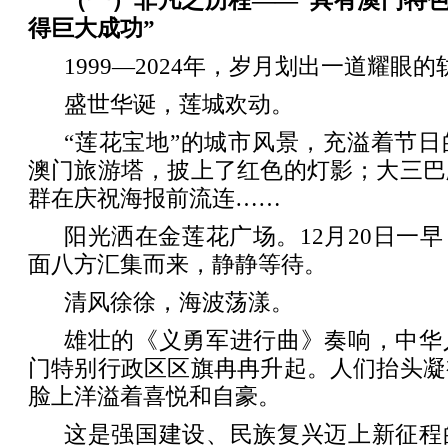
（一）非凡之历程——“具有澳门特色
得巨大成功”
1999—2024年，岁月划出一道耀眼的
盛世华诞，莲城欢动。
“莲花宝地”的城市风景，充溢着节
澳门旅游塔，披上了红色的灯影；大三巴
群在庆祝海报前流连……
阳光洒在金莲花广场。12月20日一
面八方汇集而来，静静等待。
清风徐徐，海波荡漾。
雄壮的《义勇军进行曲》奏响，中华
门特别行政区区旗冉冉升起。人们抬头凝
脸上洋溢着喜悦和自豪。
这是强国建设、民族复兴迈上新征程