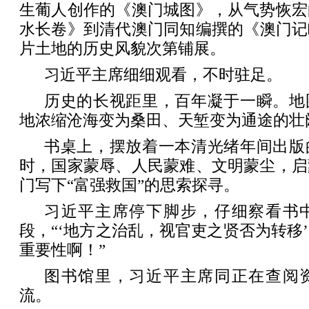
生葡人创作的《澳门城图》，从气势恢宏
水长卷》到清代澳门同知编撰的《澳门记
片土地的历史风貌次第铺展。
习近平主席细细观看，不时驻足。
历史的长视距里，百年凝于一瞬。地
地浓缩沧海变为桑田、天堑变为通途的壮
书桌上，摆放着一本清光绪年间出版
时，国家蒙辱、人民蒙难、文明蒙尘，启
门写下“富强救国”的思索探寻。
习近平主席停下脚步，仔细察看书
段，“‘地方之治乱，视官吏之贤否为转移
重要性啊！”
图书馆里，习近平主席同正在查阅
流。