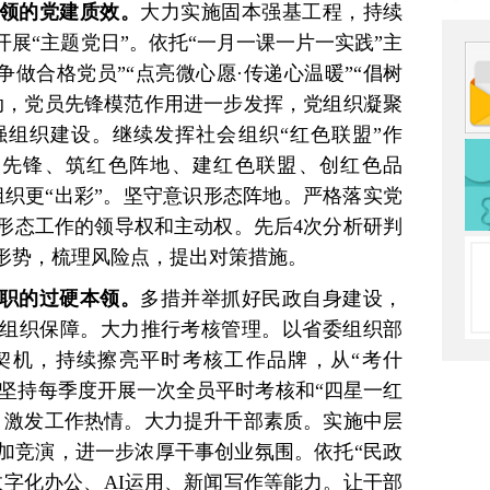
领的党建质效。
大力实施固本强基工程，持续
展“主题党日”。依托“一月一课一片一实践”主
争做合格党员”“点亮微心愿·传递心温暖”“倡树
动，党员先锋模范作用进一步发挥，党组织凝聚
组织建设。继续发挥社会组织“红色联盟”作
色先锋、筑红色阵地、建红色联盟、创红色品
组织更“出彩”。坚守意识形态阵地。严格落实党
形态工作的领导权和主动权。先后4次分析研判
形势，梳理风险点，提出对策措施。
职的过硬本领。
多措并举抓好民政自身建设，
组织保障。大力推行考核管理。以省委组织部
契机，持续擦亮平时考核工作品牌，从“考什
力，坚持每季度开展一次全员平时考核和“四星一红
、激发工作热情。大力提升干部素质。实施中层
参加竞演，进一步浓厚干事创业氛围。依托“民政
数字化办公、AI运用、新闻写作等能力。让干部