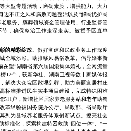
等大型专题活动，磨砺素质，增强能力。大力
众身边不正之风和腐败问题整治以及“解民忧护民
养老服务、殡葬领域资金管理使用、行业监督管
环节，确保整治工作走深走实。被授予区直单
彰的精彩绽放。
做好党建和民政业务工作深度
城全域添彩。助推移风易俗改革。倡导婚事新
幸福在望”湖南省第六届国潮集体婚礼，全网流量
热榜12个，获新华社、湖南卫视等数十家媒体报
，解决大众垸区散埋乱葬，助力美丽宜居村庄
高标准推进民生实事项目建设，完成特殊困难
造511户，新增社区居家养老服务站和老年助餐
制改革经验被国务院办公厅、民政部、省民政厅
其列为县域养老服务体系创新试点。擦亮社会
助标准化，探索构建特困救助“四位一体”、“一