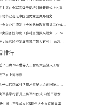
习近平主席在全军高级干部培训班开班式上的重要讲话引领全军开展思想整风、深化政治整训
平总书记会见中国国民党主席郑丽文
中共中央办公厅印发《全国党员教育培训工作规划（2024－2028年）》
中共中央国务院印发《乡村全面振兴规划（2024—2027年）》
习近平：民营经济发展前景广阔大有可为 民营企业和民营企业家大显身手正当其时
品排行
习近平出席2026世界人工智能大会暨人工智能全球治理高级别会议开幕式并发表主旨讲话
近平在上海考察
习近平出席国家科学技术奖励大会两院院士大会中国科协第十一次全国代表大会并发表重要讲话
中央军委举行晋升上将军衔仪式 习近平颁发命令状并向晋衔的军官表示祝贺
庆祝中国共产党成立105周年大会在京隆重举行 习近平发表重要讲话