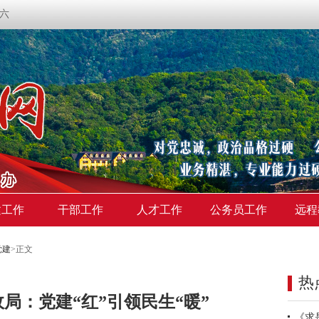
期六
建工作
干部工作
人才工作
公务员工作
远程
党建
>
正文
热
局：党建“红”引领民生“暖”