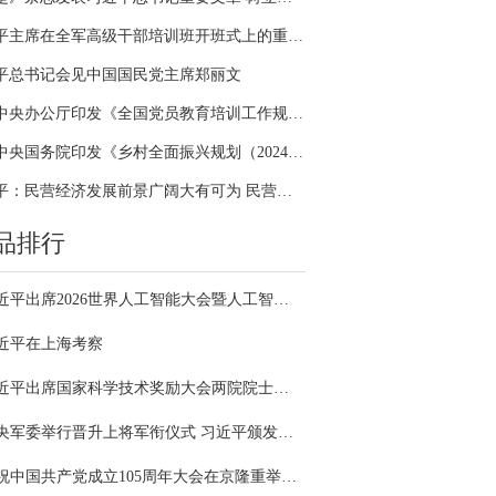
习近平主席在全军高级干部培训班开班式上的重要讲话引领全军开展思想整风、深化政治整训
平总书记会见中国国民党主席郑丽文
中共中央办公厅印发《全国党员教育培训工作规划（2024－2028年）》
中共中央国务院印发《乡村全面振兴规划（2024—2027年）》
习近平：民营经济发展前景广阔大有可为 民营企业和民营企业家大显身手正当其时
品排行
习近平出席2026世界人工智能大会暨人工智能全球治理高级别会议开幕式并发表主旨讲话
近平在上海考察
习近平出席国家科学技术奖励大会两院院士大会中国科协第十一次全国代表大会并发表重要讲话
中央军委举行晋升上将军衔仪式 习近平颁发命令状并向晋衔的军官表示祝贺
庆祝中国共产党成立105周年大会在京隆重举行 习近平发表重要讲话