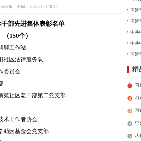
日报 时间： 2025-01-01 10:35
习近
休干部先进集体表彰名单
（150个）
调解工作站
阳社区法律服务队
精
作委员会
部
新苑社区老干部第二党支部
习
技术工作者协会
学助困基金会党支部