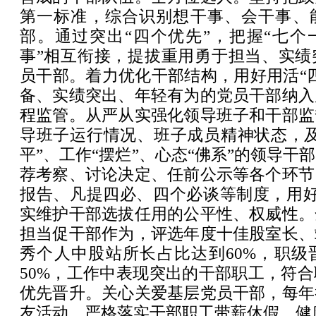
第一标准，综合识别想干事、会干事、
部。通过突出“四个优先”，把握“七个一
事”相互衔接，提拔重用勇于担当、实绩
员干部。着力优化干部结构，用好用活“
备、实绩突出、年轻有为的党员干部纳入
程监管。从严从实强化领导班子和干部监
导班子运行情况、班子成员精神状态，及
平”、工作“摆烂”、心态“佛系”的领导干
荐考察、讨论决定、任前公示等各个环节
报告、凡提四必、四个必谈等制度，用好1
实维护干部选拔任用的公平性、权威性。
担当促干部作为，评选年度十佳股室长、
秀个人中股站所长占比达到60%，职级
50%，工作中表现突出的干部职工，符
优先晋升。关心关爱基层党员干部，每年
友活动，严格落实干部职工带薪休假、健