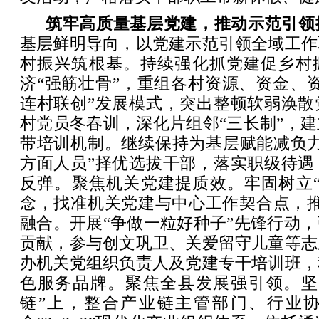
筑牢高质量基层党建，推动示范引领
基层鲜明导向，以党建示范引领全域工作
村振兴筑根基。持续强化抓党建促乡村
济“强筋壮骨”，重组各村资源、资金、
连村联创”发展模式，突出整顿软弱涣散
村党员冬春训，深化片组邻“三长制”，
带培训机制。继续保持为基层赋能减负力
方面人员”择优选拔干部，落实职级待遇
反弹。聚焦机关党建提质效。牢固树立“
念，找准机关党建与中心工作契合点，推
融合。开展“争做一粒好种子”先锋行动
贡献，参与创文巩卫、关爱留守儿童等志
办机关党组织负责人及党建专干培训班，
色服务品牌。聚焦全县发展强引领。坚
链”上，整合产业链主管部门、行业