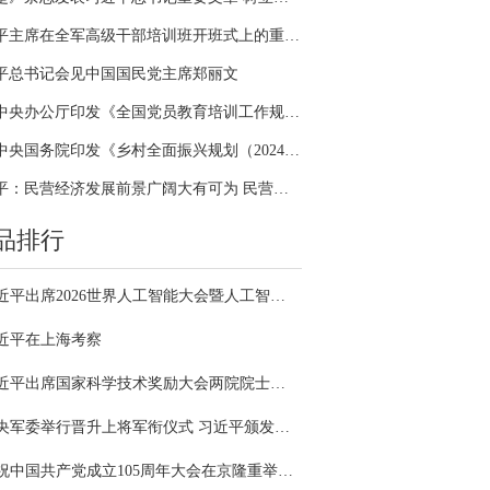
习近平主席在全军高级干部培训班开班式上的重要讲话引领全军开展思想整风、深化政治整训
平总书记会见中国国民党主席郑丽文
中共中央办公厅印发《全国党员教育培训工作规划（2024－2028年）》
中共中央国务院印发《乡村全面振兴规划（2024—2027年）》
习近平：民营经济发展前景广阔大有可为 民营企业和民营企业家大显身手正当其时
品排行
习近平出席2026世界人工智能大会暨人工智能全球治理高级别会议开幕式并发表主旨讲话
近平在上海考察
习近平出席国家科学技术奖励大会两院院士大会中国科协第十一次全国代表大会并发表重要讲话
中央军委举行晋升上将军衔仪式 习近平颁发命令状并向晋衔的军官表示祝贺
庆祝中国共产党成立105周年大会在京隆重举行 习近平发表重要讲话