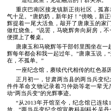
一道红烧鱼，见证融洽的干群关系。
重庆巴南区接龙镇新正街社区，孤寡
气十足。“唐奶奶，新年好！”傍晚，新
辉提着一尾大活鱼，敲开了唐康玉的家门
做红烧鱼。”说罢，马晓辉奔向厨房，不
便摆上了餐桌。
唐康玉和马晓辉等干部邻里围坐在一
辉每年都会和我一起过年。”唐康玉说，
在，不孤单。”
一座纪念馆，赓续代代相传的红色基
正月初一，甘肃两当县的两当兵变纪
件件革命文物记录着习仲勋等老一辈无
动“两当兵变”的光辉事迹。
“从2013年开馆至今，纪念馆已连续
放。”两当兵变纪念馆宣教科副科长吴丹