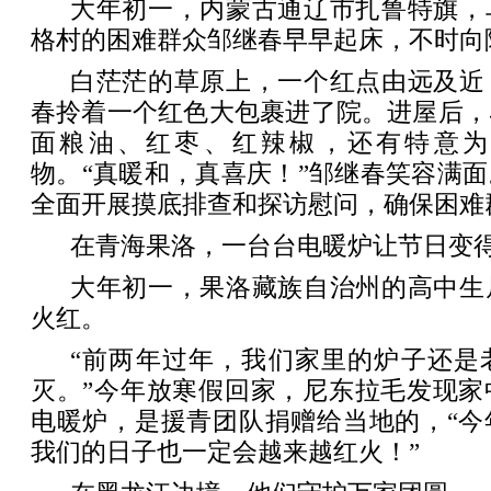
大年初一，内蒙古通辽市扎鲁特旗，
格村的困难群众邹继春早早起床，不时向
白茫茫的草原上，一个红点由远及近
春拎着一个红色大包裹进了院。进屋后，
面粮油、红枣、红辣椒，还有特意为
物。“真暖和，真喜庆！”邹继春笑容满
全面开展摸底排查和探访慰问，确保困难
在青海果洛，一台台电暖炉让节日变
大年初一，果洛藏族自治州的高中生
火红。
“前两年过年，我们家里的炉子还是
灭。”今年放寒假回家，尼东拉毛发现家
电暖炉，是援青团队捐赠给当地的，“今
我们的日子也一定会越来越红火！”