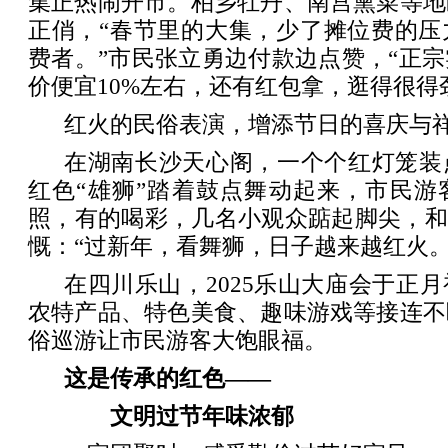
集正热闹开市。柏乡牡丹、南宫熏菜等地
正俏，“春节里的大集，少了摊位费的压
费者。”市民张立勇边付款边点赞，“正
价便宜10%左右，还有红包拿，逛得很得
红火的民俗表演，增添节日的喜庆与
在湖南长沙天心阁，一个个红灯笼装
红色“雄狮”踏着鼓点舞动起来，市民游
照，有的喝彩，几名小观众踮起脚尖，和
慨：“过新年，看舞狮，日子越来越红火。
在四川乐山，2025乐山大庙会于正
农特产品、特色美食、趣味游戏等接连不
俗巡游让市民游客大饱眼福。
这是传承的红色——
文明过节年味浓郁