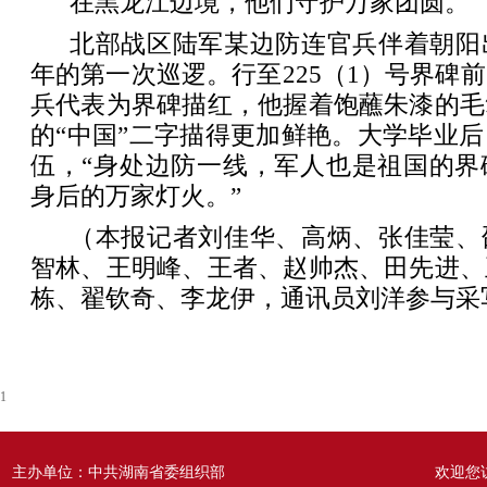
在黑龙江边境，他们守护万家团圆。
北部战区陆军某边防连官兵伴着朝阳
年的第一次巡逻。行至225（1）号界碑
兵代表为界碑描红，他握着饱蘸朱漆的毛
的“中国”二字描得更加鲜艳。大学毕业
伍，“身处边防一线，军人也是祖国的界
身后的万家灯火。”
（本报记者刘佳华、高炳、张佳莹、
智林、王明峰、王者、赵帅杰、田先进、
栋、翟钦奇、李龙伊，通讯员刘洋参与采
1
主办单位：中共湖南省委组织部
欢迎您