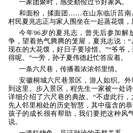
一家团聚时，感受勤俭过节好家风。
和面粉，揉面团……在山东临沂莒南
村民夏兆志正与家人围坐在一起蒸花馍，
今年96岁的夏兆志，曾先后参加解
争，望着热气腾腾的笼屉，夏兆志说：“
现在的大花馍，好日子要珍惜。”“爷爷
得呢。”一旁，孙子夏伟德赶忙答应着。
一条六尺巷，传播着浓浓邻里情。
安徽桐城六尺巷景区，游人如织。外
到这里。步入景区，程先生一家被一处诗
详细介绍了六尺巷的典故。“不虚此行，
先人邻里相处的历史智慧，其中蕴含的恭
孩子的成长很有帮助，我们要把这种风气
说。