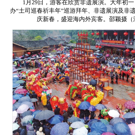
1月29日，游客在欣赏非遗展演。大年初
办“土司巡春祈丰年”巡游拜年、非遗展演及非
庆新春，盛迎海内外宾客。邵颖摄（