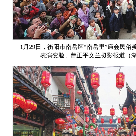
1月29日，衡阳市南岳区“南岳里”庙会民
表演变脸。曹正平文兰摄影报道（