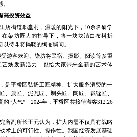
感。
提高投资效益
里店街道郝堂村，温暖的阳光下，10余名研学
，在染坊匠人的指导下，将一块块洁白布料折
息以待即将揭晓的绚丽瞬间。
很受游客欢迎。染坊将民宿、摄影、阅读等多重
工艺焕发新活力，也给大家带来全新的艺术体
堂，是平桥区弘扬工匠精神、扩大服务消费的一
铁匠、篾匠、泥瓦匠、剃头匠、陶匠、裁缝匠、
“人气”。2024年，平桥区共接待游客312.26
究所副所长王元认为，扩大内需不仅具有战略
战术上的可行性、操作性。我国经济发展基础