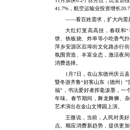
11月加快0.2个百分点，比全部
41.7%，航空运输业投资增长20.
——看百姓需求，扩大内需
大红灯笼高高挂，春联和“
饼、铁板烧、炸串等小吃香气扑
萍乡安源区后埠街文化路步行街
氛围营造、丰富业态，激活夜间
消费选择。
1月7日，在山东德州庆云县
暨冬游齐鲁“好客山东（德州）”
福”，书法爱好者挥毫泼墨，一
年味。春节期间，舞龙舞狮、杂
艺术演出在金山文博园上演。
王微说，当前，人民对美好
点。顺应消费新趋势，提供更加