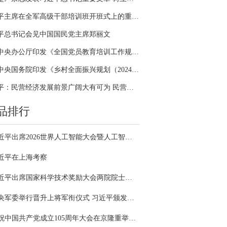
习近平主席在全军高级干部培训班开班式上的重要讲话引领全军开展思想整风、深化政治整训
平总书记会见中国国民党主席郑丽文
中共中央办公厅印发《全国党员教育培训工作规划（2024－2028年）》
中共中央国务院印发《乡村全面振兴规划（2024—2027年）》
习近平：民营经济发展前景广阔大有可为 民营企业和民营企业家大显身手正当其时
品排行
习近平出席2026世界人工智能大会暨人工智能全球治理高级别会议开幕式并发表主旨讲话
近平在上海考察
习近平出席国家科学技术奖励大会两院院士大会中国科协第十一次全国代表大会并发表重要讲话
中央军委举行晋升上将军衔仪式 习近平颁发命令状并向晋衔的军官表示祝贺
庆祝中国共产党成立105周年大会在京隆重举行 习近平发表重要讲话