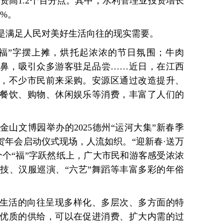
投资高1.2个百分点。其中，水利管理业投资增长
7%。
是满足人民对美好生活向往的现实需要。
福”字摆上摊，烘托起浓浓的节日氛围；牛肉
鼻，吸引众多游客驻足品尝……近日，在江西
，不少市民前来采购。安源区通过改造提升、
餐饮、购物、休闲娱乐等消费，丰富了人们的
金山文博园举办的2025德州“运河大集”新春季
贺年会启动仪式现场，人流如织。“迎新春·送万
个个“福”字跃然纸上，广大市民和游客感受浓浓
技、汉服巡演、“六艺”舞蹈等丰富多彩的年俗
生活的向往呈现多样化、多层次、多方面的特
优质的供给，可以在促进消费、扩大内需的过