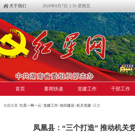
关于我们
2026年8月7日 2:56 星期五
首页
要闻快递
党建工作
干部工作
当前位置:
红星一网一云
>
党建工作
>
组织建设
>
机关党建
>
正文
凤凰县：“三个打造” 推动机关