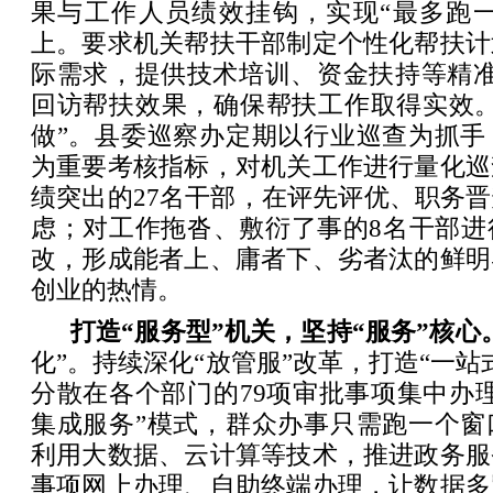
果与工作人员绩效挂钩，实现“最多跑一
上。要求机关帮扶干部制定个性化帮扶计
际需求，提供技术培训、资金扶持等精准
回访帮扶效果，确保帮扶工作取得实效。
做”。县委巡察办定期以行业巡查为抓手
为重要考核指标，对机关工作进行量化巡
绩突出的27名干部，在评先评优、职务
虑；对工作拖沓、敷衍了事的8名干部进
改，形成能者上、庸者下、劣者汰的鲜明
创业的热情。
打造“服务型”机关，坚持“服务”核心
化”。持续深化“放管服”改革，打造“一站
分散在各个部门的79项审批事项集中办
集成服务”模式，群众办事只需跑一个窗
利用大数据、云计算等技术，推进政务服
事项网上办理、自助终端办理，让数据多