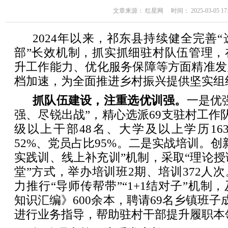
文章来源： 红星网 时间： 2025-03-05 17:
2024年以来，祁东县持续健全完善
部”长效机制，抓实抓细驻村队伍管理，
升工作能力、优化服务保障等方面精准发
档加速，为全面推进乡村振兴提供坚实组
抓队伍建设，注重选优训强。
一是优
强、尽锐出战”，精心选派69支驻村工作队
级以上干部48名、大学及以上学历16
52%、党员占比95%。二是实战培训。创
实践训、线上补充训”机制，采取“理论授
堂”方式，举办培训班2期、培训372人
力推行“导师传帮带”“1+1结对子”机制
知识汇编》600余本，聘请69名乡镇班子
进行业务指导，帮助驻村干部提升履职本