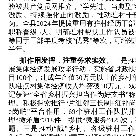
验被共产党员网推介，“学先进、当典型
激励。持续强化正向激励，推动驻村干
为。全县2024年提拔重用有驻村经历干部
职称晋级5人。明确驻村帮扶工作队员被
等同于干部年度考核“优秀”等次，可缩
半年。
抓作用发挥，注重务求实效。
一是推
展集体经济发展攻坚行动，实施省财政扶
目100个，建成年产值50万元以上的乡村车
队驻点村集体经济收入均突破10万元，
记获评“全省乡村振兴担当作为好支书”称
理。积极探索推行“片组邻三长制+红祁岗
e岗哨”平台作用，69个驻村工作队摸排“
理“微矛盾”318件、提供“微服务”425
题。三是推动“靓”乡村。各级驻村工作