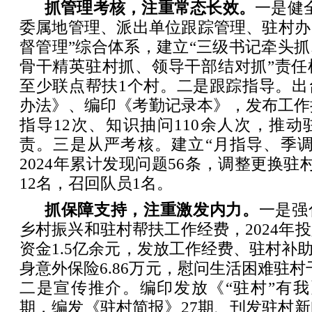
抓管理考核，注重常态长效。
一是健
委属地管理、派出单位跟踪管理、驻村办
督管理”综合体系，建立“三级书记牵头
骨干精英驻村抓、领导干部结对抓”责任
至少联点帮扶1个村。二是跟踪指导。出
办法》、编印《考勤记录本》，发布工作
指导12次、知识抽问110余人次，推
责。三是从严考核。建立“月指导、季调
2024年累计发现问题56条，调整更换驻
12名，召回队员1名。
抓保障支持，注重激发内力。
一是强
乡村振兴和驻村帮扶工作经费，2024年
资金1.5亿余元，发放工作经费、驻村补助5
身意外保险6.86万元，慰问生活困难驻村干
二是宣传推介。编印发放《“驻村”有我
期，编发《驻村简报》27期、刊发驻村新