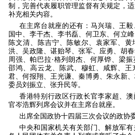
制，完善代表履职管理监督有关规定，适
补充相关内容。
在主席台就座的还有：马兴瑞、王毅
国中、李干杰、李书磊、何卫东、何立峰
陈文清、陈吉宁、陈敏尔、袁家军、黄
洪、吴政隆、谌贻琴、张军、应勇、胡春
周强、帕巴拉·格列朗杰、何厚铧、梁振
邵鸿、高云龙、陈武、穆虹、咸辉、王
君、何报翔、王光谦、秦博勇、朱永新、
委员刘振立、张升民等。
香港特别行政区行政长官李家超、澳
官岑浩辉列席会议并在主席台就座。
出席全国政协十四届三次会议的政协
中央和国家机关有关部门、解放军有