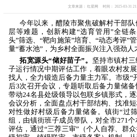
文章来源： 红星网 时间： 2025-03-31 21:
今年以来，醴陵市聚焦破解村干部队
层等难题，创新构建“选育管用”全链条
头”筛选、“靶向施策”培育、“动态考评”
量“蓄水池”，为乡村全面振兴注入强劲人
拓宽源头“储好苗子”。
坚持市镇村三
子运行情况中期评估工作，着眼农村发展
找人，全力锻造后备力量主力军。市级“
后3次召开会议，专题听取后备力量储备
带动24名县处级领导以包联乡镇形式，
会议分析，全面盘点村干部结构、找准短
对性做好村级后备力量储备。镇街“过筛
组，由镇街班子成员带队，对全市271
评估，通过“三荐三审”（个人自荐、群