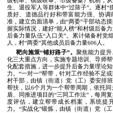
级初审、镇级联审、市级备案）机制，从
生、退役军人等群体中“过筛子”。逐村“
质好、道德品行好和带富能力强、协调能
准，建立负面清单，由“两委”干部动态
握实际情况，建好“能人榜”和村级后备
后备力量队伍“入口关”。累计储备村党组
人，村“两委”其他成员后备力量606人。
靶向施策“铺好路子”。
聚焦能力提升
化三大重点方向，实施专题培训、导师帮
化配套措施，进一步提升后备力量理论知
力。“一对一”帮带，针对工作经验不足
村干部，由镇（街道）党（工）委安排班
帮扶，以6个月为一个帮带周期，依托同
盾、同推进项目的“三同工作法”，每周
度评估，建立帮带成长档案，系统提
力。“实战化”锻炼，‌由镇（街道）党（