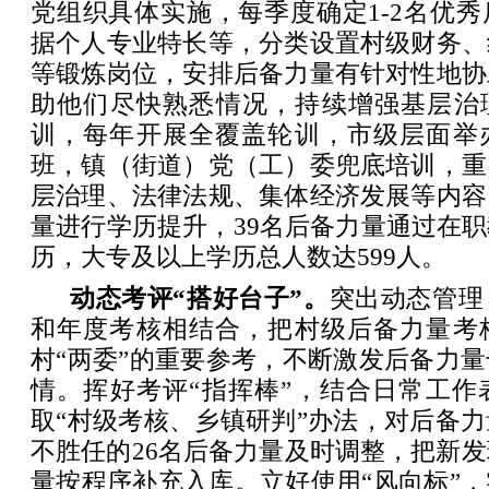
党组织具体实施，每季度确定1-2名优
据个人专业特长等，分类设置村级财务、
等锻炼岗位，安排后备力量有针对性地协
助他们尽快熟悉情况，持续增强基层治理
训，每年开展全覆盖轮训，市级层面举
班，镇（街道）党（工）委兜底培训，重
层治理、法律法规、集体经济发展等内容
量进行学历提升，39名后备力量通过在
历，大专及以上学历总人数达599人。
动态考评“搭好台子”。
突出动态管理
和年度考核相结合，把村级后备力量考
村“两委”的重要参考，不断激发后备力
情。挥好考评“指挥棒”，结合日常工作
取“村级考核、乡镇研判”办法，对后备
不胜任的26名后备力量及时调整，把新发
量按程序补充入库。立好使用“风向标”