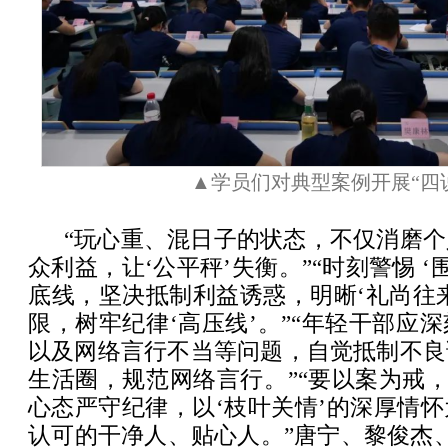
▲学员们对典型案例开展“四
“玩心重、混日子的状态，不仅消磨
众利益，让‘公平秤’失衡。”“时刻警惕 ‘
底线，坚决抵制利益诱惑，明晰‘礼尚往来’
限，树牢纪律‘高压线’。”“年轻干部应
以及网络言行不当等问题，自觉抵制不良
生活圈，规范网络言行。”“要以案为戒，
心态严守纪律，以‘枝叶关情’的深厚情
认可的干净人、贴心人。”唐宁、黎俊杰