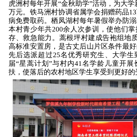
虎洲村每年开展“金秋助学”活动，为大学新
万元。铁马洲村协调省属学会捐赠药品1
病免费取药。栖凤湖村每年暑假举办防溺
本村青少年共200余人次参训，使他们
存、救急能力。蒿根坪村建成告袍组地质
高标准安置房，是古丈后山片区条件最好
先后选派超过25名优秀研究生、大学生
届“星蒿计划”与村内41名学龄儿童开
扶，使落后的农村地区学生享受到更好的