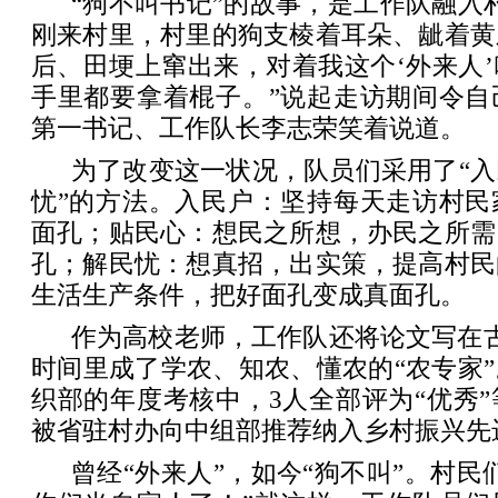
“狗不叫书记”的故事，是工作队融入
刚来村里，村里的狗支棱着耳朵、龇着黄
后、田埂上窜出来，对着我这个‘外来人
手里都要拿着棍子。”说起走访期间令自
第一书记、工作队长李志荣笑着说道。
为了改变这一状况，队员们采用了“
忧”的方法。入民户：坚持每天走访村民
面孔；贴民心：想民之所想，办民之所需
孔；解民忧：想真招，出实策，提高村民
生活生产条件，把好面孔变成真面孔。
作为高校老师，工作队还将论文写在
时间里成了学农、知农、懂农的“农专家
织部的年度考核中，3人全部评为“优秀
被省驻村办向中组部推荐纳入乡村振兴先
曾经“外来人”，如今“狗不叫”。村民