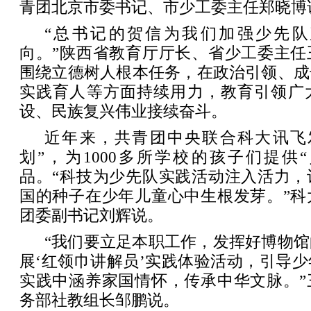
青团北京市委书记、市少工委主任郑晓博
“总书记的贺信为我们加强少先
向。”陕西省教育厅厅长、省少工委主任
围绕立德树人根本任务，在政治引领、成
实践育人等方面持续用力，教育引领广
设、民族复兴伟业接续奋斗。
近年来，共青团中央联合科大讯飞发
划”，为1000多所学校的孩子们提供
品。“科技为少先队实践活动注入活力，
国的种子在少年儿童心中生根发芽。”科
团委副书记刘辉说。
“我们要立足本职工作，发挥好博物
展‘红领巾讲解员’实践体验活动，引导
实践中涵养家国情怀，传承中华文脉。”
务部社教组长邹鹏说。