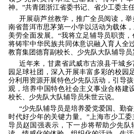
神。”共青团浙江省委书记、省少工委主
开展葫芦丝教学，推广全员阅读，举
南省普洱市思茅第一小学以活动为载体，
美劳全面发展。“我将立足辅导员职责，
将铸牢中华民族共同体意识融入育人全过
教育集团德育副校长、少先队大队辅导员
近年来，甘肃省武威市古浪县干城乡
园足球社团，深入开展丰富多彩的校园足
分利用资源开展特色少先队活动，引导孩
观，培养中国特色社会主义事业合格建设
校长、少先队大队辅导员朱世云说。
“少先队辅导员是培养爱党爱国、勤
时代好少年的关键力量。”上海市少工委
导员赵国强表示，下一步将帮助少先队
读、情感化的体验、组织化的活动、生活