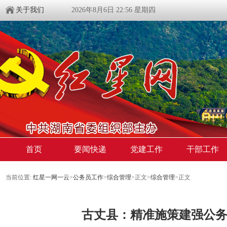
关于我们
2026年8月6日 22:56 星期四
首页
要闻快递
党建工作
干部工作
当前位置:
红星一网一云
>
公务员工作
>
综合管理
>
正文
>
综合管理
>
正文
古丈县：‌精准施策建强公务