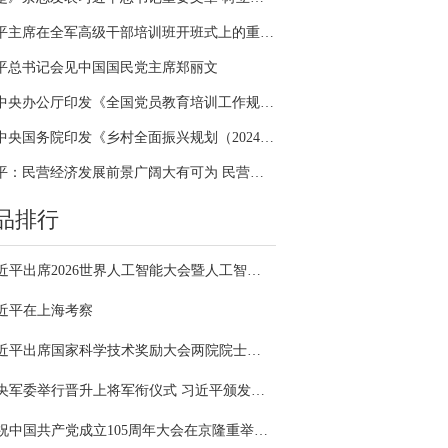
习近平主席在全军高级干部培训班开班式上的重要讲话引领全军开展思想整风、深化政治整训
平总书记会见中国国民党主席郑丽文
中共中央办公厅印发《全国党员教育培训工作规划（2024－2028年）》
中共中央国务院印发《乡村全面振兴规划（2024—2027年）》
习近平：民营经济发展前景广阔大有可为 民营企业和民营企业家大显身手正当其时
品排行
习近平出席2026世界人工智能大会暨人工智能全球治理高级别会议开幕式并发表主旨讲话
近平在上海考察
习近平出席国家科学技术奖励大会两院院士大会中国科协第十一次全国代表大会并发表重要讲话
中央军委举行晋升上将军衔仪式 习近平颁发命令状并向晋衔的军官表示祝贺
庆祝中国共产党成立105周年大会在京隆重举行 习近平发表重要讲话